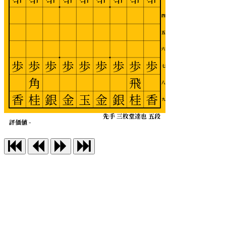
四
五
六
歩
歩
歩
歩
歩
歩
歩
歩
歩
七
角
飛
八
香
桂
銀
金
玉
金
銀
桂
香
九
先手 三枚堂達也 五段
評価値 -