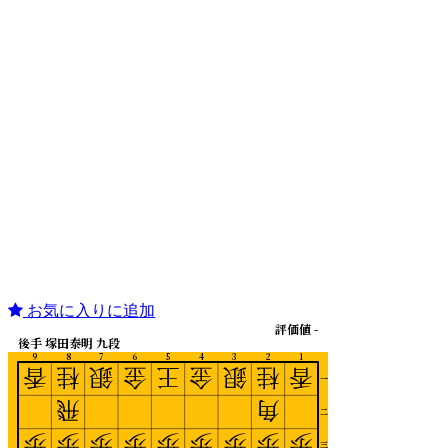
お気に入りに追加
評価値 -
後手 塚田泰明 九段
9
8
7
6
5
4
3
2
1
香
桂
銀
金
王
金
銀
桂
香
一
飛
角
二
歩
歩
歩
歩
歩
歩
歩
歩
歩
三