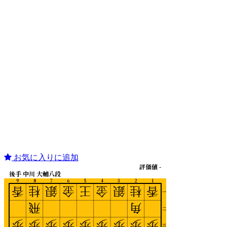
お気に入りに追加
評価値 -
後手 中川 大輔八段
9
8
7
6
5
4
3
2
1
香
桂
銀
金
王
金
銀
桂
香
一
飛
角
二
歩
歩
歩
歩
歩
歩
歩
歩
歩
三