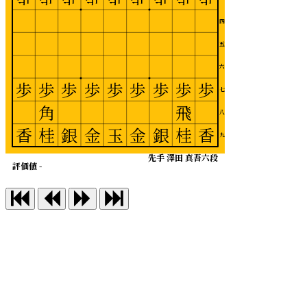
四
五
六
歩
歩
歩
歩
歩
歩
歩
歩
歩
七
角
飛
八
香
桂
銀
金
玉
金
銀
桂
香
九
先手 澤田 真吾六段
評価値 -