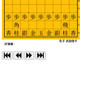
五
六
歩
歩
歩
歩
歩
歩
歩
歩
歩
七
角
飛
八
香
桂
銀
金
玉
金
銀
桂
香
九
先手 武田俊平
評価値 -