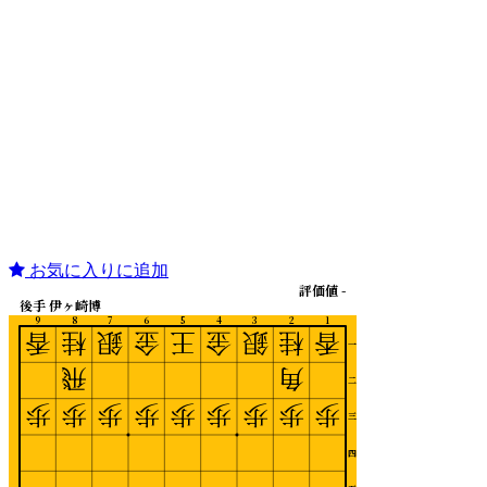
お気に入りに追加
評価値 -
後手 伊ヶ崎博
9
8
7
6
5
4
3
2
1
香
桂
銀
金
王
金
銀
桂
香
一
飛
角
二
歩
歩
歩
歩
歩
歩
歩
歩
歩
三
四