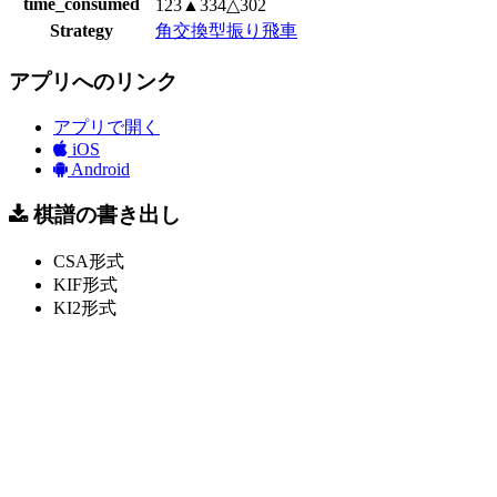
time_consumed
123▲334△302
Strategy
角交換型振り飛車
アプリへのリンク
アプリで開く
iOS
Android
棋譜の書き出し
CSA形式
KIF形式
KI2形式