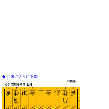
お気に入りに追加
評価値 -
後手 安用寺孝功 七段
9
8
7
6
5
4
3
2
1
香
桂
銀
金
王
金
銀
桂
香
一
飛
角
二