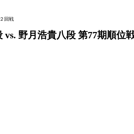
組２回戦
 vs. 野月浩貴八段 第77期順