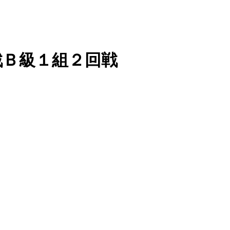
位戦Ｂ級１組２回戦