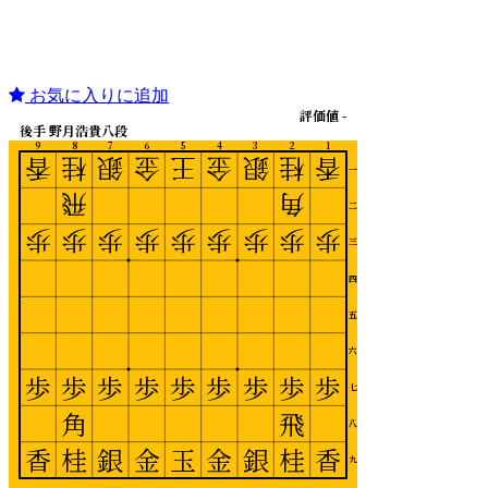
お気に入りに追加
評価値 -
後手 野月浩貴八段
9
8
7
6
5
4
3
2
1
香
桂
銀
金
王
金
銀
桂
香
一
飛
角
二
歩
歩
歩
歩
歩
歩
歩
歩
歩
三
四
五
六
歩
歩
歩
歩
歩
歩
歩
歩
歩
七
角
飛
八
香
桂
銀
金
玉
金
銀
桂
香
九