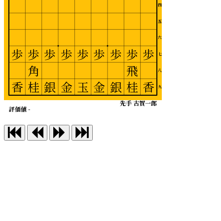
四
五
六
歩
歩
歩
歩
歩
歩
歩
歩
歩
七
角
飛
八
香
桂
銀
金
玉
金
銀
桂
香
九
先手 古賀一郎
評価値 -