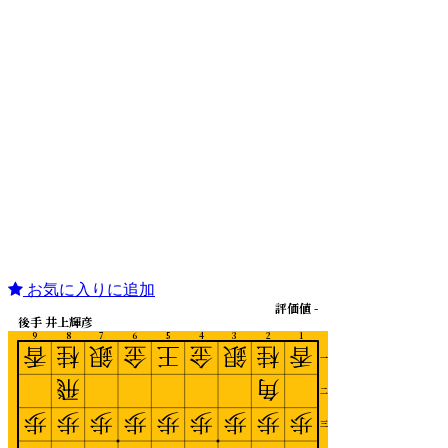
お気に入りに追加
評価値 -
後手 井上輝彦
9
8
7
6
5
4
3
2
1
香
桂
銀
金
王
金
銀
桂
香
一
飛
角
二
歩
歩
歩
歩
歩
歩
歩
歩
歩
三