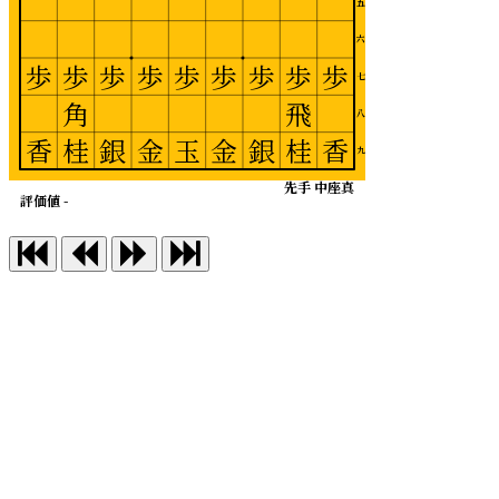
五
六
歩
歩
歩
歩
歩
歩
歩
歩
歩
七
角
飛
八
香
桂
銀
金
玉
金
銀
桂
香
九
先手 中座真
評価値 -