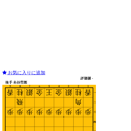
お気に入りに追加
評価値 -
後手 糸谷哲郎
9
8
7
6
5
4
3
2
1
香
桂
銀
金
王
金
銀
桂
香
一
飛
角
二
歩
歩
歩
歩
歩
歩
歩
歩
歩
三
四