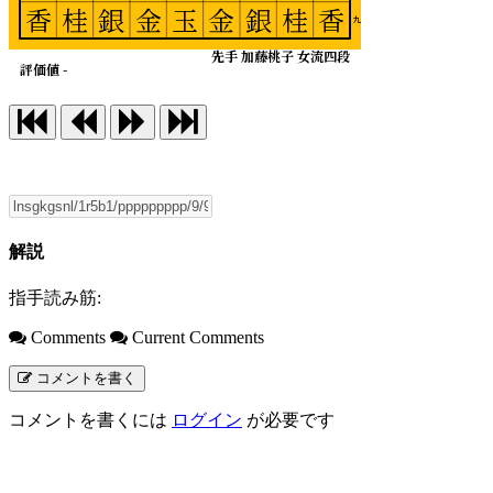
香
桂
銀
金
玉
金
銀
桂
香
九
先手 加藤桃子 女流四段
評価値 -
解説
指手読み筋:
Comments
Current Comments
コメントを書く
コメントを書くには
ログイン
が必要です