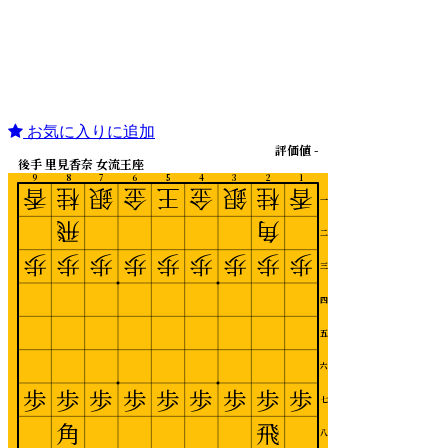
お気に入りに追加
評価値 -
後手 里見香奈 女流王座
9
8
7
6
5
4
3
2
1
香
桂
銀
金
王
金
銀
桂
香
一
飛
角
二
歩
歩
歩
歩
歩
歩
歩
歩
歩
三
四
五
六
歩
歩
歩
歩
歩
歩
歩
歩
歩
七
角
飛
八