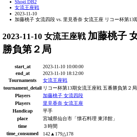
Shogi DB2
女流王座戦
2023-11-10
加藤桃子 女流四段 vs. 里見香奈 女流王座 リコー杯第
加藤桃子 女
2023-11-10 女流王座戦
勝負第２局
start_at
2023-11-10 10:00:00
end_at
2023-11-10 18:12:00
Tournaments
女流王座戦
tournament_detail
リコー杯第13期女流王座戦 五番勝負第２局
Players
加藤桃子 女流四段
Players
里見香奈 女流王座
Handicap
平手
place
宮城県仙台市「懐石料理 東洋館」
time
３時間
time_consumed
142▲179△178