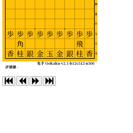
四
五
六
歩
歩
歩
歩
歩
歩
歩
歩
歩
七
角
飛
八
香
桂
銀
金
玉
金
銀
桂
香
九
先手 Gokaku-v2.1-b12c512-n500
評価値 -