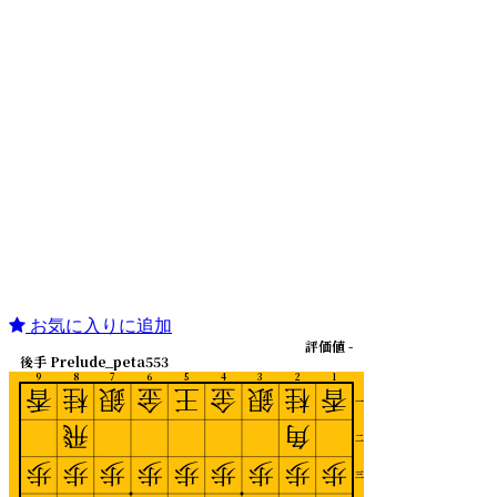
お気に入りに追加
評価値 -
後手 Prelude_peta553
9
8
7
6
5
4
3
2
1
香
桂
銀
金
王
金
銀
桂
香
一
飛
角
二
歩
歩
歩
歩
歩
歩
歩
歩
歩
三