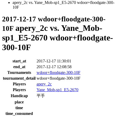
apery_2c vs. Yane_Mob-sp1_E5-2670 wdoor+floodgate-300-
10F
2017-12-17 wdoor+floodgate-300-
apery_2c vs. Yane_Mob-
10F
sp1_E5-2670 wdoor+floodgate-
300-10F
start_at
2017-12-17 11:30:01
end_at
2017-12-17 12:08:58
Tournaments
wdoor+floodgate-300-10F
tournament_detail
wdoor+floodgate-300-10F
Players
apery_2c
Players
Yane_Mob-sp1_E5-2670
Handicap
平手
place
time
time_consumed