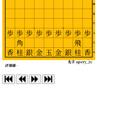
四
五
六
歩
歩
歩
歩
歩
歩
歩
歩
歩
七
角
飛
八
香
桂
銀
金
玉
金
銀
桂
香
九
先手 apery_2c
評価値 -