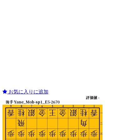
お気に入りに追加
評価値 -
後手 Yane_Mob-sp1_E5-2670
9
8
7
6
5
4
3
2
1
香
桂
銀
金
王
金
銀
桂
香
一
飛
角
二
歩
歩
歩
歩
歩
歩
歩
歩
歩
三