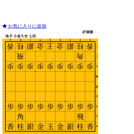
お気に入りに追加
評価値 -
後手 小倉久史 七段
9
8
7
6
5
4
3
2
1
香
桂
銀
金
王
金
銀
桂
香
一
飛
角
二
歩
歩
歩
歩
歩
歩
歩
歩
歩
三
四
五
六
歩
歩
歩
歩
歩
歩
歩
歩
歩
七
角
飛
八
香
桂
銀
金
玉
金
銀
桂
香
九