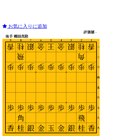
お気に入りに追加
評価値 -
後手 郷田真隆
9
8
7
6
5
4
3
2
1
香
桂
銀
金
王
金
銀
桂
香
一
飛
角
二
歩
歩
歩
歩
歩
歩
歩
歩
歩
三
四
五
六
歩
歩
歩
歩
歩
歩
歩
歩
歩
七
角
飛
八
香
桂
銀
金
玉
金
銀
桂
香
九