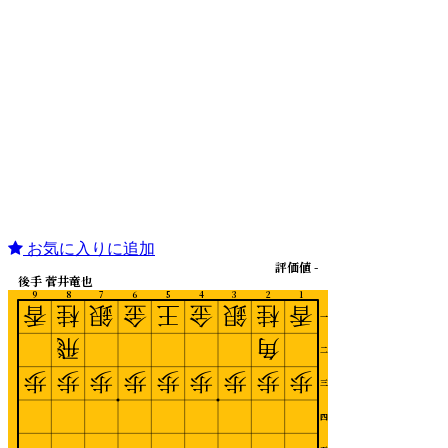
お気に入りに追加
評価値 -
後手 菅井竜也
9
8
7
6
5
4
3
2
1
香
桂
銀
金
王
金
銀
桂
香
一
飛
角
二
歩
歩
歩
歩
歩
歩
歩
歩
歩
三
四