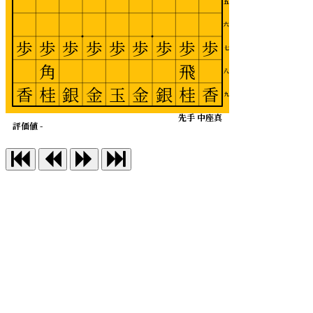
五
六
歩
歩
歩
歩
歩
歩
歩
歩
歩
七
角
飛
八
香
桂
銀
金
玉
金
銀
桂
香
九
先手 中座真
評価値 -