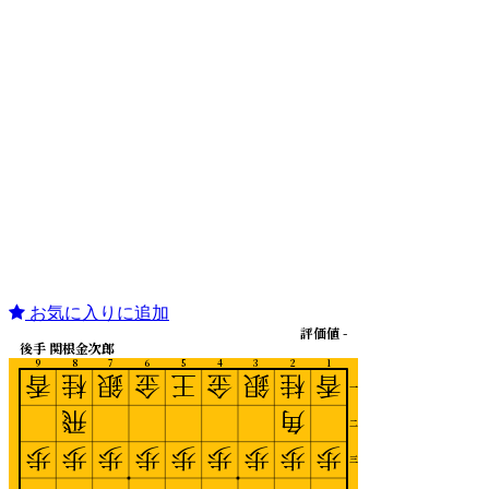
お気に入りに追加
評価値 -
後手 関根金次郎
9
8
7
6
5
4
3
2
1
香
桂
銀
金
王
金
銀
桂
香
一
飛
角
二
歩
歩
歩
歩
歩
歩
歩
歩
歩
三