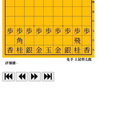
四
五
六
歩
歩
歩
歩
歩
歩
歩
歩
歩
七
角
飛
八
香
桂
銀
金
玉
金
銀
桂
香
九
先手 土居市太郎
評価値 -