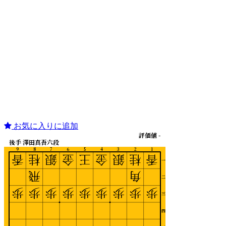
お気に入りに追加
評価値 -
後手 澤田真吾六段
9
8
7
6
5
4
3
2
1
香
桂
銀
金
王
金
銀
桂
香
一
飛
角
二
歩
歩
歩
歩
歩
歩
歩
歩
歩
三
四