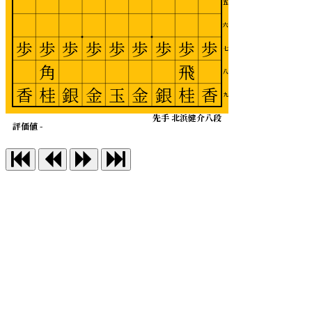
五
六
歩
歩
歩
歩
歩
歩
歩
歩
歩
七
角
飛
八
香
桂
銀
金
玉
金
銀
桂
香
九
先手 北浜健介八段
評価値 -