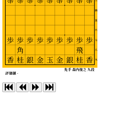
歩
歩
歩
歩
歩
歩
歩
歩
歩
三
四
五
六
歩
歩
歩
歩
歩
歩
歩
歩
歩
七
角
飛
八
香
桂
銀
金
玉
金
銀
桂
香
九
先手 森内俊之 九段
評価値 -