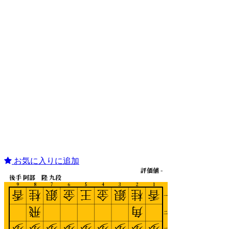
お気に入りに追加
評価値 -
後手 阿部 隆 九段
9
8
7
6
5
4
3
2
1
香
桂
銀
金
王
金
銀
桂
香
一
飛
角
二