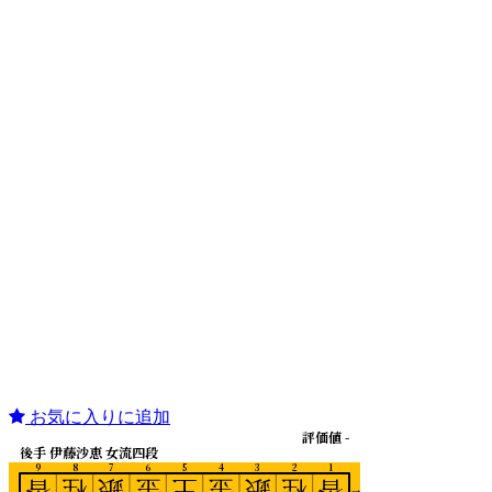
お気に入りに追加
評価値 -
後手 伊藤沙恵 女流四段
9
8
7
6
5
4
3
2
1
香
桂
銀
金
王
金
銀
桂
香
一