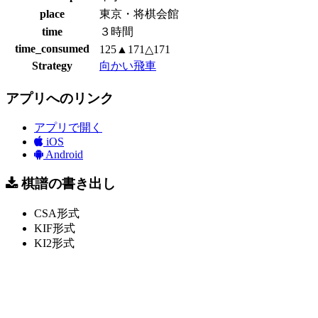
place
東京・将棋会館
time
３時間
time_consumed
125▲171△171
Strategy
向かい飛車
アプリへのリンク
アプリで開く
iOS
Android
棋譜の書き出し
CSA形式
KIF形式
KI2形式