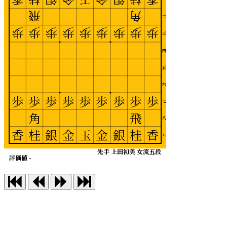
飛
角
二
歩
歩
歩
歩
歩
歩
歩
歩
歩
三
四
五
六
歩
歩
歩
歩
歩
歩
歩
歩
歩
七
角
飛
八
香
桂
銀
金
玉
金
銀
桂
香
九
先手 上田初美 女流五段
評価値 -