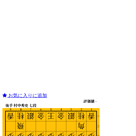
お気に入りに追加
評価値 -
後手 村中秀史 七段
9
8
7
6
5
4
3
2
1
香
桂
銀
金
王
金
銀
桂
香
一
飛
角
二