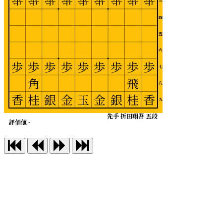
歩
歩
歩
歩
歩
歩
歩
歩
歩
三
四
五
六
歩
歩
歩
歩
歩
歩
歩
歩
歩
七
角
飛
八
香
桂
銀
金
玉
金
銀
桂
香
九
先手 折田翔吾 五段
評価値 -