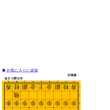
お気に入りに追加
評価値 -
後手 天野宗歩
9
8
7
6
5
4
3
2
1
香
桂
銀
金
王
金
銀
桂
香
一
飛
二
歩
歩
歩
歩
歩
歩
歩
歩
歩
三