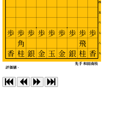
四
五
六
歩
歩
歩
歩
歩
歩
歩
歩
歩
七
角
飛
八
香
桂
銀
金
玉
金
銀
桂
香
九
先手 和田南枝
評価値 -