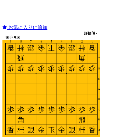
お気に入りに追加
評価値 -
後手 910
9
8
7
6
5
4
3
2
1
香
桂
銀
金
王
金
銀
桂
香
一
飛
角
二
歩
歩
歩
歩
歩
歩
歩
歩
歩
三
四
五
六
歩
歩
歩
歩
歩
歩
歩
歩
歩
七
角
飛
八
香
桂
銀
金
玉
金
銀
桂
香
九