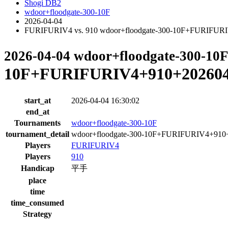
Shogi DB2
wdoor+floodgate-300-10F
2026-04-04
FURIFURIV4 vs. 910 wdoor+floodgate-300-10F+FURIFUR
2026-04-04 wdoor+floodgate-300-10
10F+FURIFURIV4+910+202604
start_at
2026-04-04 16:30:02
end_at
Tournaments
wdoor+floodgate-300-10F
tournament_detail
wdoor+floodgate-300-10F+FURIFURIV4+910
Players
FURIFURIV4
Players
910
Handicap
平手
place
time
time_consumed
Strategy