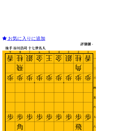
お気に入りに追加
評価値 -
後手 谷川浩司 十七世名人
9
8
7
6
5
4
3
2
1
香
桂
銀
金
王
金
銀
桂
香
一
飛
角
二
歩
歩
歩
歩
歩
歩
歩
歩
歩
三
四
五
六
歩
歩
歩
歩
歩
歩
歩
歩
歩
七
角
飛
八