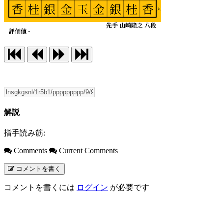
香
桂
銀
金
玉
金
銀
桂
香
九
先手 山崎隆之 八段
評価値 -
解説
指手読み筋:
Comments
Current Comments
コメントを書く
コメントを書くには
ログイン
が必要です