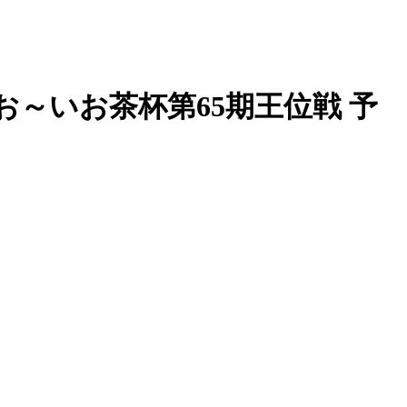
園お～いお茶杯第65期王位戦 予