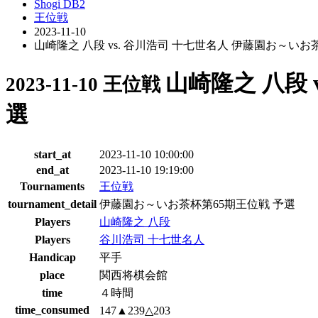
Shogi DB2
王位戦
2023-11-10
山崎隆之 八段 vs. 谷川浩司 十七世名人 伊藤園お～いお
山崎隆之 八段 
2023-11-10 王位戦
選
start_at
2023-11-10 10:00:00
end_at
2023-11-10 19:19:00
Tournaments
王位戦
tournament_detail
伊藤園お～いお茶杯第65期王位戦 予選
Players
山崎隆之 八段
Players
谷川浩司 十七世名人
Handicap
平手
place
関西将棋会館
time
４時間
time_consumed
147▲239△203