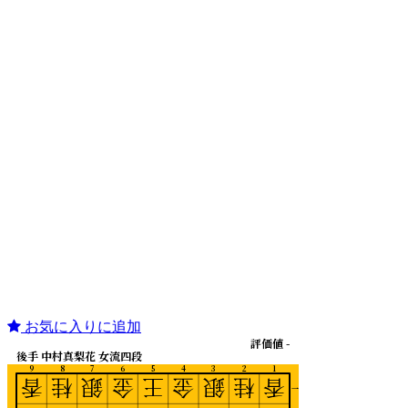
お気に入りに追加
評価値 -
後手 中村真梨花 女流四段
9
8
7
6
5
4
3
2
1
香
桂
銀
金
王
金
銀
桂
香
一