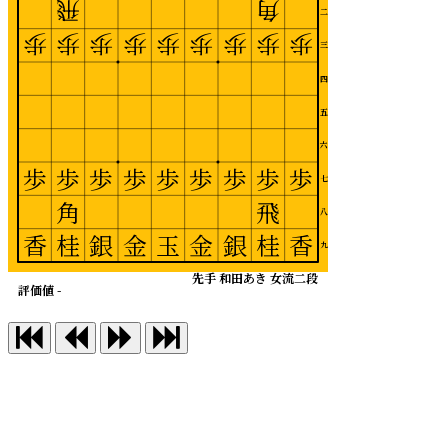
飛
角
二
歩
歩
歩
歩
歩
歩
歩
歩
歩
三
四
五
六
歩
歩
歩
歩
歩
歩
歩
歩
歩
七
角
飛
八
香
桂
銀
金
玉
金
銀
桂
香
九
先手 和田あき 女流二段
評価値 -