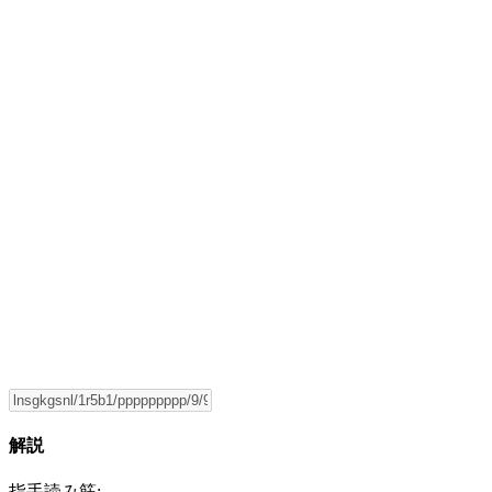
解説
指手読み筋: