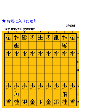
お気に入りに追加
評価値 -
後手 伊藤沙恵 女流四段
9
8
7
6
5
4
3
2
1
香
桂
銀
金
王
金
銀
桂
香
一
飛
角
二
歩
歩
歩
歩
歩
歩
歩
歩
歩
三
四
五
六
歩
歩
歩
歩
歩
歩
歩
歩
歩
七
角
飛
八
香
桂
銀
金
玉
金
銀
桂
香
九