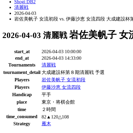
Shogi DB2
清麗戦
2026-04-03
岩佐美帆子 女流初段 vs. 伊藤沙恵 女流四段 大成建設
岩佐美帆子 女流
2026-04-03 清麗戦
start_at
2026-04-03 10:00:00
end_at
2026-04-03 14:33:00
Tournaments
清麗戦
tournament_detail
大成建設杯第８期清麗戦 予選
Players
岩佐美帆子 女流初段
Players
伊藤沙恵 女流四段
Handicap
平手
place
東京・将棋会館
time
２時間
time_consumed
82▲120△108
Strategy
雁木