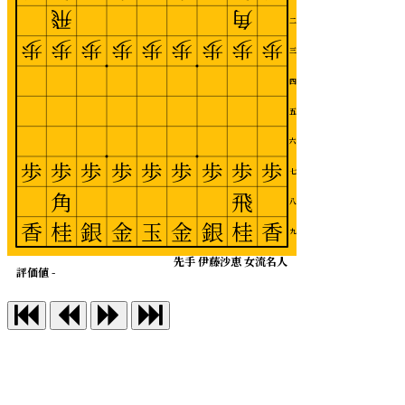
飛
角
二
歩
歩
歩
歩
歩
歩
歩
歩
歩
三
四
五
六
歩
歩
歩
歩
歩
歩
歩
歩
歩
七
角
飛
八
香
桂
銀
金
玉
金
銀
桂
香
九
先手 伊藤沙恵 女流名人
評価値 -