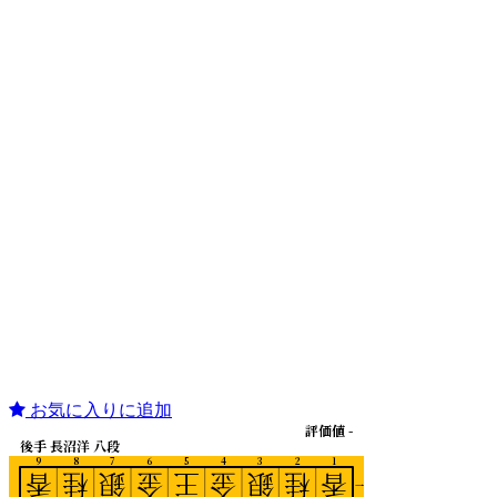
お気に入りに追加
評価値 -
後手 長沼洋 八段
9
8
7
6
5
4
3
2
1
香
桂
銀
金
王
金
銀
桂
香
一