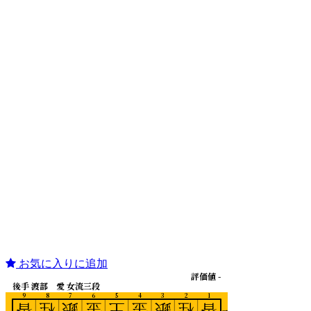
お気に入りに追加
評価値 -
後手 渡部 愛 女流三段
9
8
7
6
5
4
3
2
1
香
桂
銀
金
王
金
銀
桂
香
一