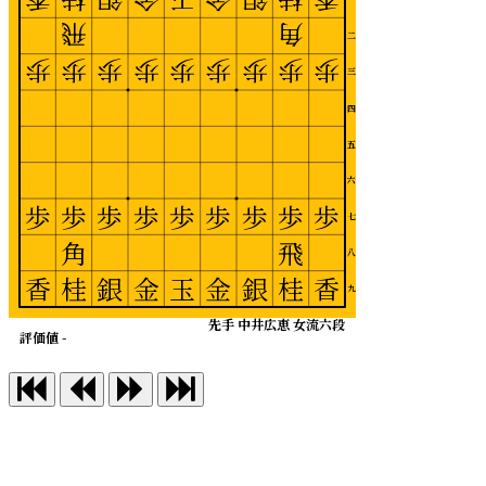
飛
角
二
歩
歩
歩
歩
歩
歩
歩
歩
歩
三
四
五
六
歩
歩
歩
歩
歩
歩
歩
歩
歩
七
角
飛
八
香
桂
銀
金
玉
金
銀
桂
香
九
先手 中井広恵 女流六段
評価値 -