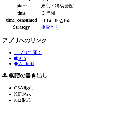
place
東京・将棋会館
time
３時間
time_consumed
118▲180△166
Strategy
相掛かり
アプリへのリンク
アプリで開く
iOS
Android
棋譜の書き出し
CSA形式
KIF形式
KI2形式