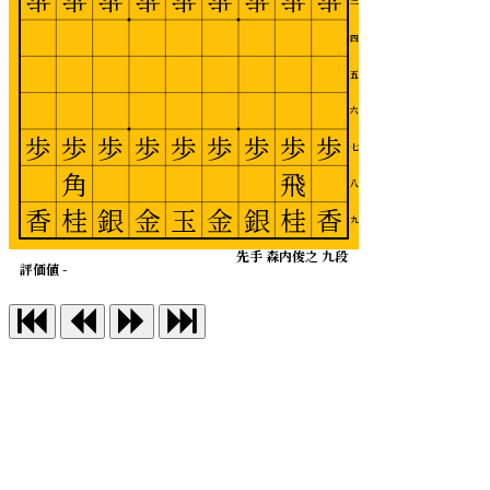
歩
歩
歩
歩
歩
歩
歩
歩
歩
三
四
五
六
歩
歩
歩
歩
歩
歩
歩
歩
歩
七
角
飛
八
香
桂
銀
金
玉
金
銀
桂
香
九
先手 森内俊之 九段
評価値 -