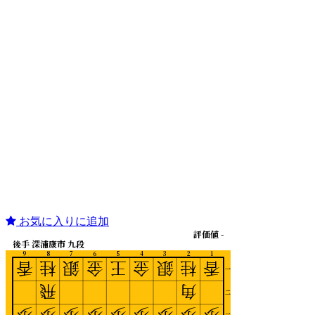
お気に入りに追加
評価値 -
後手 深浦康市 九段
9
8
7
6
5
4
3
2
1
香
桂
銀
金
王
金
銀
桂
香
一
飛
角
二