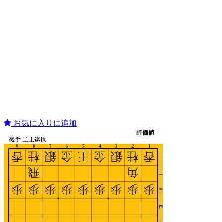
お気に入りに追加
評価値 -
後手 二上達也
9
8
7
6
5
4
3
2
1
香
桂
銀
金
王
金
銀
桂
香
一
飛
角
二
歩
歩
歩
歩
歩
歩
歩
歩
歩
三
四