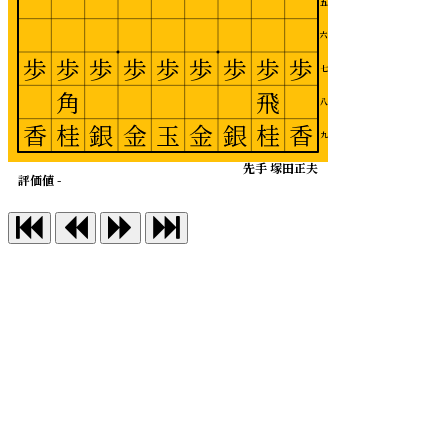
五
六
歩
歩
歩
歩
歩
歩
歩
歩
歩
七
角
飛
八
香
桂
銀
金
玉
金
銀
桂
香
九
先手 塚田正夫
評価値 -