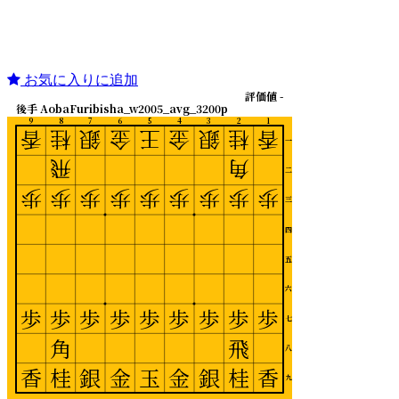
お気に入りに追加
評価値 -
後手 AobaFuribisha_w2005_avg_3200p
9
8
7
6
5
4
3
2
1
香
桂
銀
金
王
金
銀
桂
香
一
飛
角
二
歩
歩
歩
歩
歩
歩
歩
歩
歩
三
四
五
六
歩
歩
歩
歩
歩
歩
歩
歩
歩
七
角
飛
八
香
桂
銀
金
玉
金
銀
桂
香
九