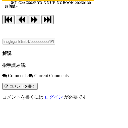
先手 C2AC562E-YO-NNUE-NOBOOK-20250130
評価値 -
解説
指手読み筋:
Comments
Current Comments
コメントを書く
コメントを書くには
ログイン
が必要です