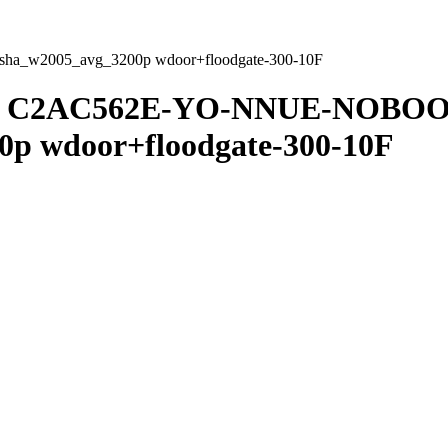
a_w2005_avg_3200p wdoor+floodgate-300-10F
C2AC562E-YO-NNUE-NOBOOK-
F
0p wdoor+floodgate-300-10F