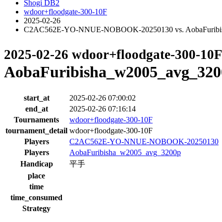
Shogi DB2
wdoor+floodgate-300-10F
2025-02-26
C2AC562E-YO-NNUE-NOBOOK-20250130 vs. AobaFuribish
2025-02-26 wdoor+floodgate-300-10
AobaFuribisha_w2005_avg_320
start_at
2025-02-26 07:00:02
end_at
2025-02-26 07:16:14
Tournaments
wdoor+floodgate-300-10F
tournament_detail
wdoor+floodgate-300-10F
Players
C2AC562E-YO-NNUE-NOBOOK-20250130
Players
AobaFuribisha_w2005_avg_3200p
Handicap
平手
place
time
time_consumed
Strategy