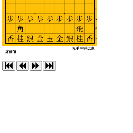
六
歩
歩
歩
歩
歩
歩
歩
歩
歩
七
角
飛
八
香
桂
銀
金
玉
金
銀
桂
香
九
先手 中井広恵
評価値 -