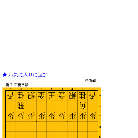
お気に入りに追加
評価値 -
後手 石橋幸緒
9
8
7
6
5
4
3
2
1
香
桂
銀
金
王
金
銀
桂
香
一
飛
角
二
歩
歩
歩
歩
歩
歩
歩
歩
歩
三
四
五