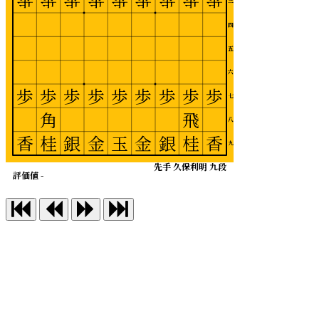
歩
歩
歩
歩
歩
歩
歩
歩
歩
三
四
五
六
歩
歩
歩
歩
歩
歩
歩
歩
歩
七
角
飛
八
香
桂
銀
金
玉
金
銀
桂
香
九
先手 久保利明 九段
評価値 -