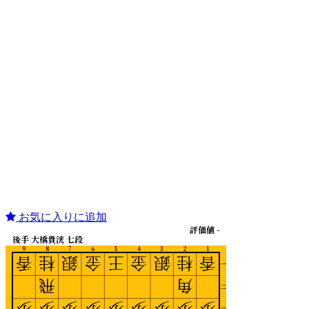
お気に入りに追加
評価値 -
後手 大橋貴洸 七段
9
8
7
6
5
4
3
2
1
香
桂
銀
金
王
金
銀
桂
香
一
飛
角
二