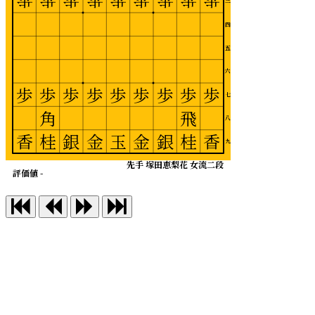
歩
歩
歩
歩
歩
歩
歩
歩
歩
三
四
五
六
歩
歩
歩
歩
歩
歩
歩
歩
歩
七
角
飛
八
香
桂
銀
金
玉
金
銀
桂
香
九
先手 塚田恵梨花 女流二段
評価値 -