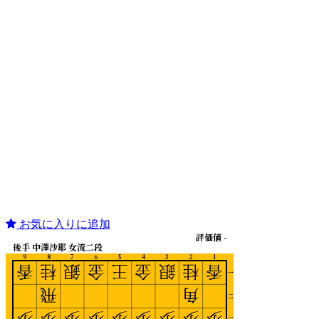
お気に入りに追加
評価値 -
後手 中澤沙耶 女流二段
9
8
7
6
5
4
3
2
1
香
桂
銀
金
王
金
銀
桂
香
一
飛
角
二