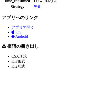
time_consumed
117▲109△120
Strategy
矢倉
アプリへのリンク
アプリで開く
iOS
Android
棋譜の書き出し
CSA形式
KIF形式
KI2形式