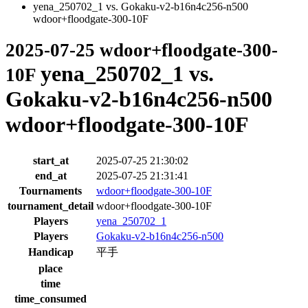
yena_250702_1 vs. Gokaku-v2-b16n4c256-n500
wdoor+floodgate-300-10F
2025-07-25 wdoor+floodgate-300-
yena_250702_1 vs.
10F
Gokaku-v2-b16n4c256-n500
wdoor+floodgate-300-10F
start_at
2025-07-25 21:30:02
end_at
2025-07-25 21:31:41
Tournaments
wdoor+floodgate-300-10F
tournament_detail
wdoor+floodgate-300-10F
Players
yena_250702_1
Players
Gokaku-v2-b16n4c256-n500
Handicap
平手
place
time
time_consumed