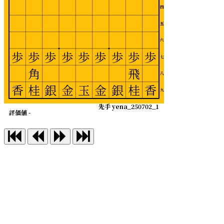
四
五
六
歩
歩
歩
歩
歩
歩
歩
歩
歩
七
角
飛
八
香
桂
銀
金
玉
金
銀
桂
香
九
先手 yena_250702_1
評価値 -