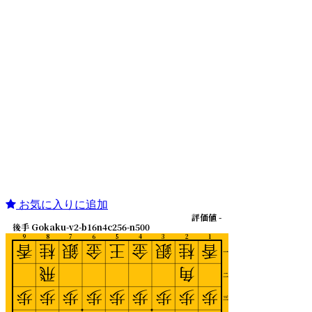
お気に入りに追加
評価値 -
後手 Gokaku-v2-b16n4c256-n500
9
8
7
6
5
4
3
2
1
香
桂
銀
金
王
金
銀
桂
香
一
飛
角
二
歩
歩
歩
歩
歩
歩
歩
歩
歩
三