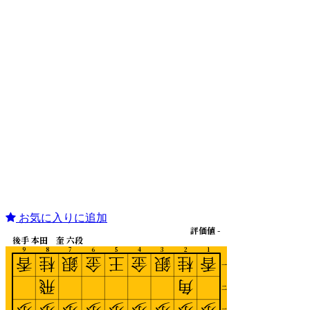
お気に入りに追加
評価値 -
後手 本田 奎 六段
9
8
7
6
5
4
3
2
1
香
桂
銀
金
王
金
銀
桂
香
一
飛
角
二