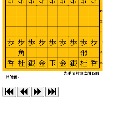
歩
歩
歩
歩
歩
歩
歩
歩
歩
三
四
五
六
歩
歩
歩
歩
歩
歩
歩
歩
歩
七
角
飛
八
香
桂
銀
金
玉
金
銀
桂
香
九
先手 岩村凜太朗 四段
評価値 -