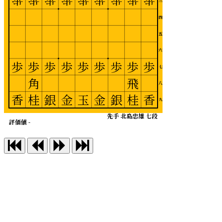
歩
歩
歩
歩
歩
歩
歩
歩
歩
三
四
五
六
歩
歩
歩
歩
歩
歩
歩
歩
歩
七
角
飛
八
香
桂
銀
金
玉
金
銀
桂
香
九
先手 北島忠雄 七段
評価値 -