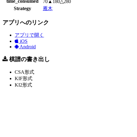
time_consumed
70▲180△280
Strategy
雁木
アプリへのリンク
アプリで開く
iOS
Android
棋譜の書き出し
CSA形式
KIF形式
KI2形式