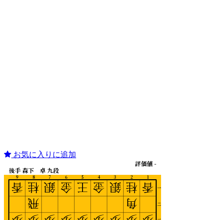
お気に入りに追加
評価値 -
後手 森下 卓 九段
9
8
7
6
5
4
3
2
1
香
桂
銀
金
王
金
銀
桂
香
一
飛
角
二