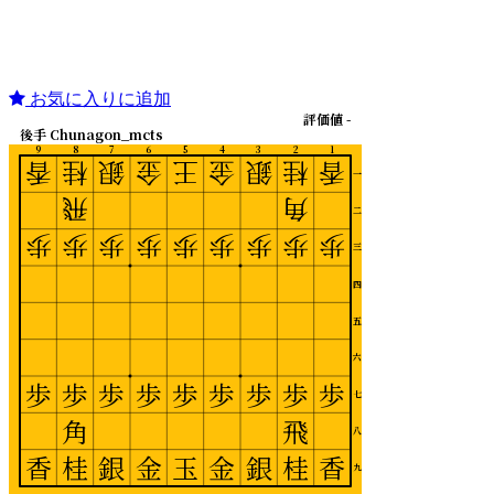
お気に入りに追加
評価値 -
後手 Chunagon_mcts
9
8
7
6
5
4
3
2
1
香
桂
銀
金
王
金
銀
桂
香
一
飛
角
二
歩
歩
歩
歩
歩
歩
歩
歩
歩
三
四
五
六
歩
歩
歩
歩
歩
歩
歩
歩
歩
七
角
飛
八
香
桂
銀
金
玉
金
銀
桂
香
九