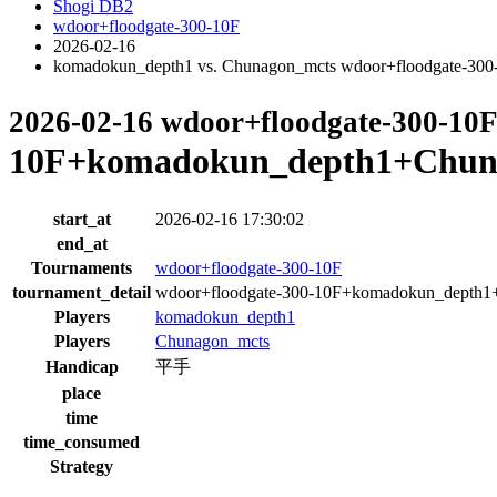
Shogi DB2
wdoor+floodgate-300-10F
2026-02-16
komadokun_depth1 vs. Chunagon_mcts wdoor+floodgate-3
2026-02-16 wdoor+floodgate-300-10
10F+komadokun_depth1+Chuna
start_at
2026-02-16 17:30:02
end_at
Tournaments
wdoor+floodgate-300-10F
tournament_detail
wdoor+floodgate-300-10F+komadokun_depth
Players
komadokun_depth1
Players
Chunagon_mcts
Handicap
平手
place
time
time_consumed
Strategy