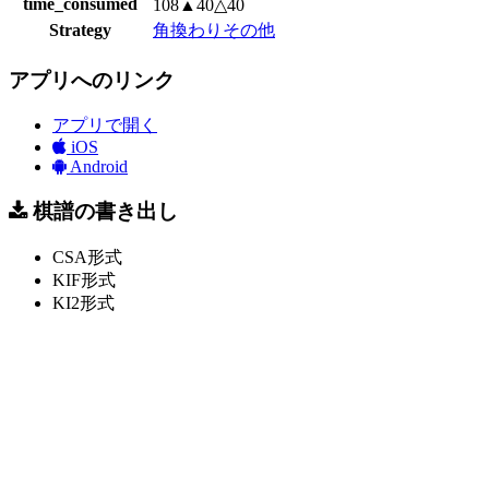
time_consumed
108▲40△40
Strategy
角換わりその他
アプリへのリンク
アプリで開く
iOS
Android
棋譜の書き出し
CSA形式
KIF形式
KI2形式