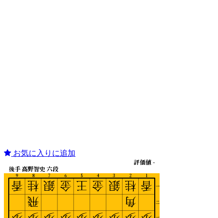
お気に入りに追加
評価値 -
後手 高野智史 六段
9
8
7
6
5
4
3
2
1
香
桂
銀
金
王
金
銀
桂
香
一
飛
角
二