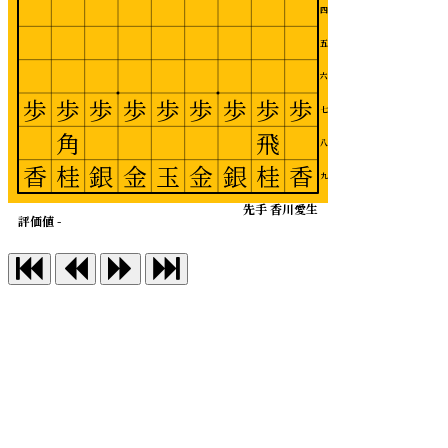
四
五
六
歩
歩
歩
歩
歩
歩
歩
歩
歩
七
角
飛
八
香
桂
銀
金
玉
金
銀
桂
香
九
先手 香川愛生
評価値 -