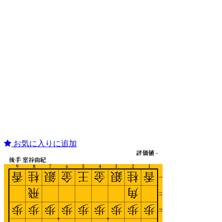
お気に入りに追加
評価値 -
後手 室谷由紀
9
8
7
6
5
4
3
2
1
香
桂
銀
金
王
金
銀
桂
香
一
飛
角
二
歩
歩
歩
歩
歩
歩
歩
歩
歩
三