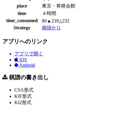
place
東京・将棋会館
time
４時間
time_consumed
80▲239△232
Strategy
相掛かり
アプリへのリンク
アプリで開く
iOS
Android
棋譜の書き出し
CSA形式
KIF形式
KI2形式