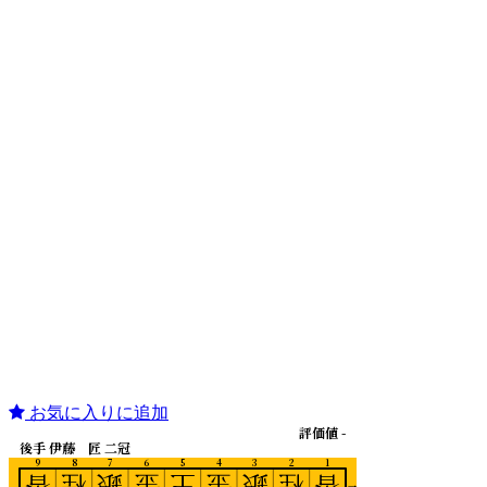
お気に入りに追加
評価値 -
後手 伊藤 匠 二冠
9
8
7
6
5
4
3
2
1
香
桂
銀
金
王
金
銀
桂
香
一