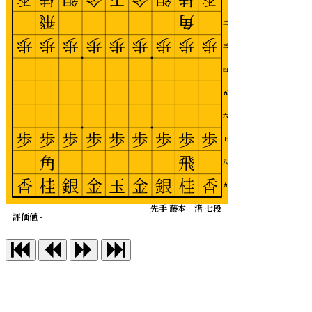
飛
角
二
歩
歩
歩
歩
歩
歩
歩
歩
歩
三
四
五
六
歩
歩
歩
歩
歩
歩
歩
歩
歩
七
角
飛
八
香
桂
銀
金
玉
金
銀
桂
香
九
先手 藤本 渚 七段
評価値 -