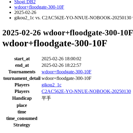
Shogi DB2
wdoor+floodgate-300-10F
2025-02-26
gikou2_1c vs. C2AC562E-YO-NNUE-NOBOOK-20250130 wd
2025-02-26 wdoor+floodgate-300-10
wdoor+floodgate-300-10F
start_at
2025-02-26 18:00:02
end_at
2025-02-26 18:22:57
Tournaments
wdoor+floodgate-300-10F
tournament_detail
wdoor+floodgate-300-10F
Players
gikou2_1c
Players
C2AC562E-YO-NNUE-NOBOOK-20250130
Handicap
平手
place
time
time_consumed
Strategy