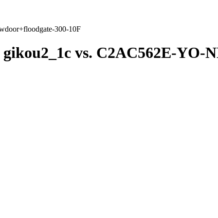
oor+floodgate-300-10F
gikou2_1c vs. C2AC562E-YO
F