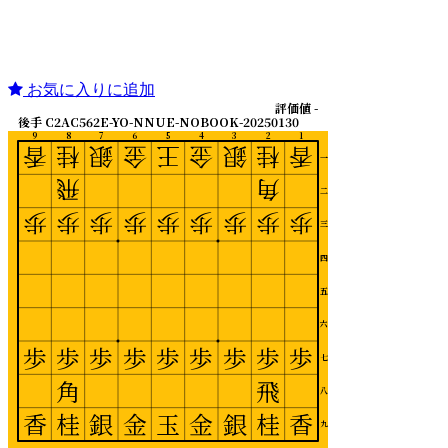
お気に入りに追加
評価値 -
後手 C2AC562E-YO-NNUE-NOBOOK-20250130
9
8
7
6
5
4
3
2
1
香
桂
銀
金
王
金
銀
桂
香
一
飛
角
二
歩
歩
歩
歩
歩
歩
歩
歩
歩
三
四
五
六
歩
歩
歩
歩
歩
歩
歩
歩
歩
七
角
飛
八
香
桂
銀
金
玉
金
銀
桂
香
九