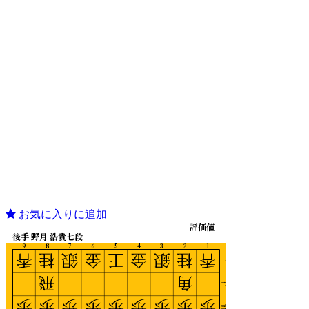
お気に入りに追加
評価値 -
後手 野月 浩貴七段
9
8
7
6
5
4
3
2
1
香
桂
銀
金
王
金
銀
桂
香
一
飛
角
二
歩
歩
歩
歩
歩
歩
歩
歩
歩
三