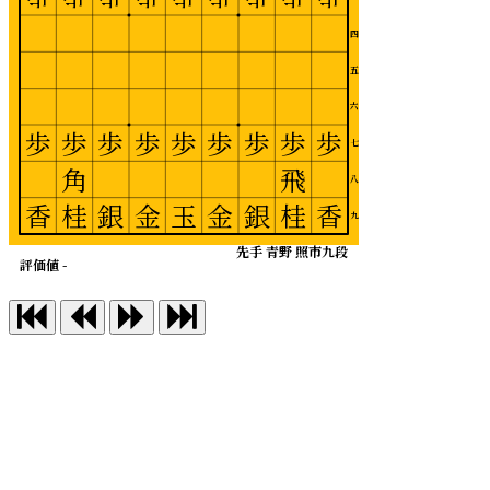
四
五
六
歩
歩
歩
歩
歩
歩
歩
歩
歩
七
角
飛
八
香
桂
銀
金
玉
金
銀
桂
香
九
先手 青野 照市九段
評価値 -