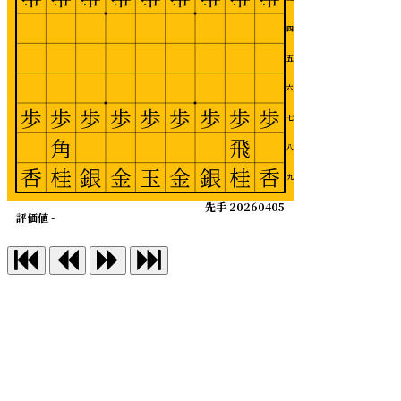
四
五
六
歩
歩
歩
歩
歩
歩
歩
歩
歩
七
角
飛
八
香
桂
銀
金
玉
金
銀
桂
香
九
先手 20260405
評価値 -