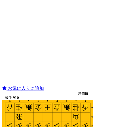
お気に入りに追加
評価値 -
後手 910
9
8
7
6
5
4
3
2
1
香
桂
銀
金
王
金
銀
桂
香
一
飛
角
二
歩
歩
歩
歩
歩
歩
歩
歩
歩
三