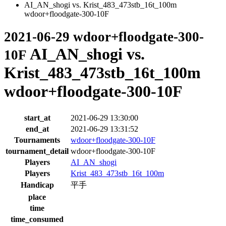
AI_AN_shogi vs. Krist_483_473stb_16t_100m
wdoor+floodgate-300-10F
2021-06-29 wdoor+floodgate-300-
AI_AN_shogi vs.
10F
Krist_483_473stb_16t_100m
wdoor+floodgate-300-10F
start_at
2021-06-29 13:30:00
end_at
2021-06-29 13:31:52
Tournaments
wdoor+floodgate-300-10F
tournament_detail
wdoor+floodgate-300-10F
Players
AI_AN_shogi
Players
Krist_483_473stb_16t_100m
Handicap
平手
place
time
time_consumed