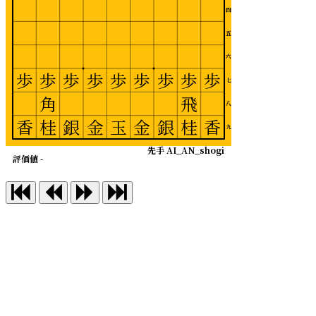
四
五
六
歩
歩
歩
歩
歩
歩
歩
歩
歩
七
角
飛
八
香
桂
銀
金
玉
金
銀
桂
香
九
先手 AI_AN_shogi
評価値 -