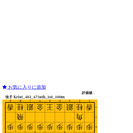
お気に入りに追加
評価値 -
後手 Krist_483_473stb_16t_100m
9
8
7
6
5
4
3
2
1
香
桂
銀
金
王
金
銀
桂
香
一
飛
角
二
歩
歩
歩
歩
歩
歩
歩
歩
歩
三