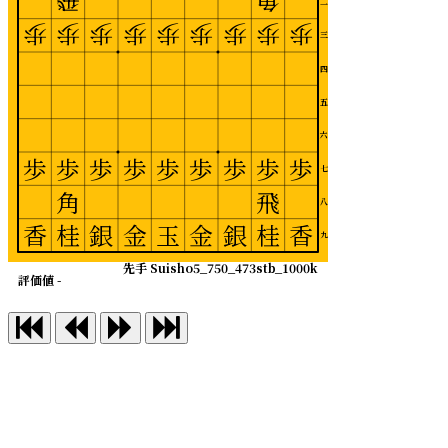
飛
角
二
歩
歩
歩
歩
歩
歩
歩
歩
歩
三
四
五
六
歩
歩
歩
歩
歩
歩
歩
歩
歩
七
角
飛
八
香
桂
銀
金
玉
金
銀
桂
香
九
先手 Suisho5_750_473stb_1000k
評価値 -