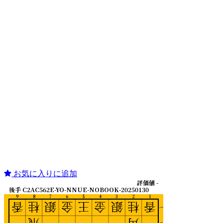
お気に入りに追加
評価値 -
後手 C2AC562E-YO-NNUE-NOBOOK-20250130
9
8
7
6
5
4
3
2
1
香
桂
銀
金
王
金
銀
桂
香
一