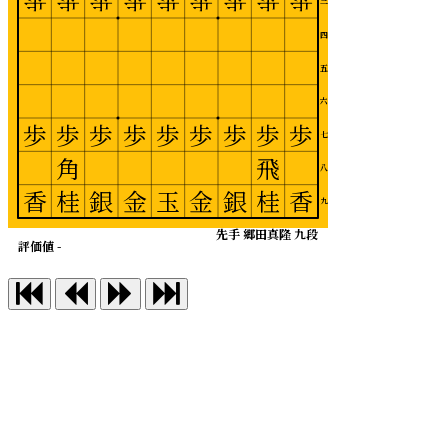
歩
歩
歩
歩
歩
歩
歩
歩
歩
三
四
五
六
歩
歩
歩
歩
歩
歩
歩
歩
歩
七
角
飛
八
香
桂
銀
金
玉
金
銀
桂
香
九
先手 郷田真隆 九段
評価値 -