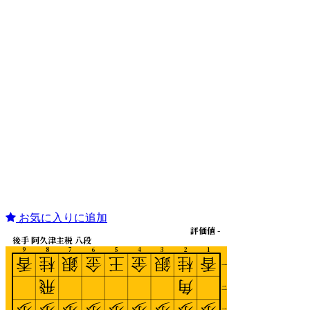
お気に入りに追加
評価値 -
後手 阿久津主税 八段
9
8
7
6
5
4
3
2
1
香
桂
銀
金
王
金
銀
桂
香
一
飛
角
二