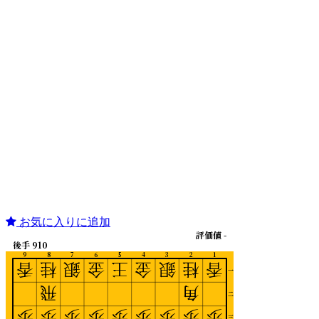
お気に入りに追加
評価値 -
後手 910
9
8
7
6
5
4
3
2
1
香
桂
銀
金
王
金
銀
桂
香
一
飛
角
二
歩
歩
歩
歩
歩
歩
歩
歩
歩
三