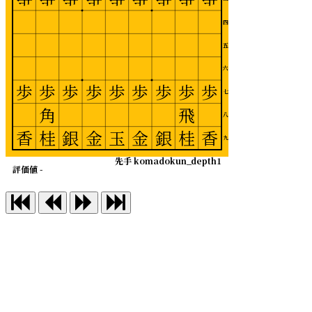
四
五
六
歩
歩
歩
歩
歩
歩
歩
歩
歩
七
角
飛
八
香
桂
銀
金
玉
金
銀
桂
香
九
先手 komadokun_depth1
評価値 -