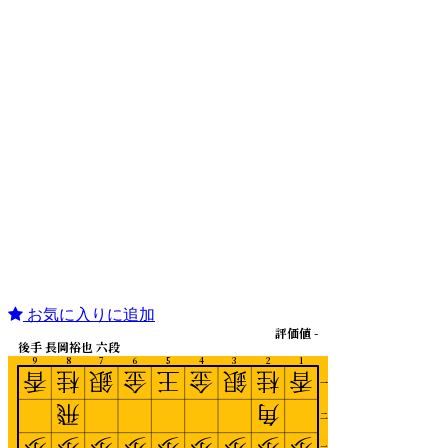
お気に入りに追加
評価値 -
後手 長岡裕也 六段
9
8
7
6
5
4
3
2
1
香
桂
銀
金
王
金
銀
桂
香
一
飛
角
二