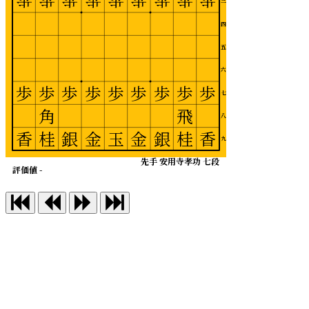
歩
歩
歩
歩
歩
歩
歩
歩
歩
三
四
五
六
歩
歩
歩
歩
歩
歩
歩
歩
歩
七
角
飛
八
香
桂
銀
金
玉
金
銀
桂
香
九
先手 安用寺孝功 七段
評価値 -