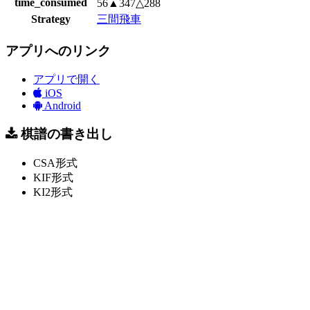
time_consumed
56▲347△288
Strategy
三間飛車
アプリへのリンク
アプリで開く
iOS
Android
棋譜の書き出し
CSA形式
KIF形式
KI2形式