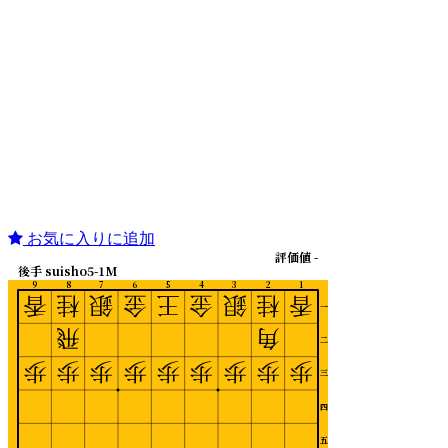
お気に入りに追加
評価値 -
後手 suisho5-1M
9
8
7
6
5
4
3
2
1
香
桂
銀
金
王
金
銀
桂
香
一
飛
角
二
歩
歩
歩
歩
歩
歩
歩
歩
歩
三
四
五