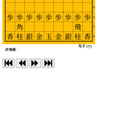
六
歩
歩
歩
歩
歩
歩
歩
歩
歩
七
角
飛
八
香
桂
銀
金
玉
金
銀
桂
香
九
先手 yyy
評価値 -