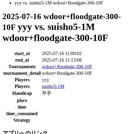
yyy vs. suisho5-1M wdoor+floodgate-300-10F
2025-07-16 wdoor+floodgate-300-
yyy vs. suisho5-1M
10F
wdoor+floodgate-300-10F
start_at
2025-07-16 11:00:02
end_at
2025-07-16 11:13:08
Tournaments
wdoor+floodgate-300-10F
tournament_detail
wdoor+floodgate-300-10F
Players
yyy
Players
suisho5-1M
Handicap
平手
place
time
time_consumed
Strategy
アプリへのリンク