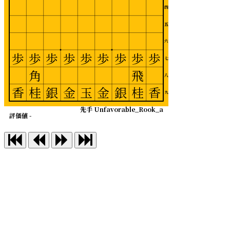
四
五
六
歩
歩
歩
歩
歩
歩
歩
歩
歩
七
角
飛
八
香
桂
銀
金
玉
金
銀
桂
香
九
先手 Unfavorable_Rook_a
評価値 -