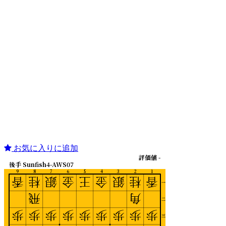
お気に入りに追加
評価値 -
後手 Sunfish4-AWS07
9
8
7
6
5
4
3
2
1
香
桂
銀
金
王
金
銀
桂
香
一
飛
角
二
歩
歩
歩
歩
歩
歩
歩
歩
歩
三