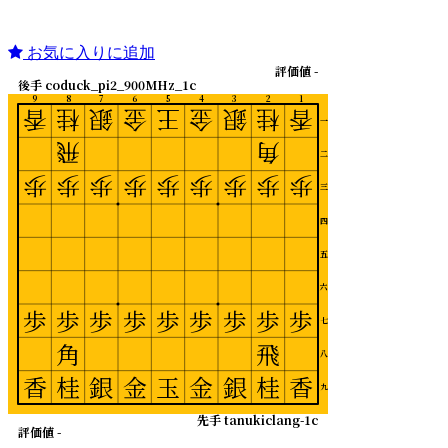
お気に入りに追加
評価値 -
後手 coduck_pi2_900MHz_1c
9
8
7
6
5
4
3
2
1
香
桂
銀
金
王
金
銀
桂
香
一
飛
角
二
歩
歩
歩
歩
歩
歩
歩
歩
歩
三
四
五
六
歩
歩
歩
歩
歩
歩
歩
歩
歩
七
角
飛
八
香
桂
銀
金
玉
金
銀
桂
香
九
先手 tanukiclang-1c
評価値 -