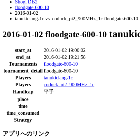
Shogi DB2
floodgate-600-10
2016-01-02
tanukiclang-1c vs. coduck_pi2_900MHz_1c floodgate-600-10
tanuki
2016-01-02 floodgate-600-10
start_at
2016-01-02 19:00:02
end_at
2016-01-02 19:21:58
Tournaments
floodgate-600-10
tournament_detail
floodgate-600-10
Players
tanukiclang-1c
Players
coduck_pi2_900MHz_1c
Handicap
平手
place
time
time_consumed
Strategy
アプリへのリンク