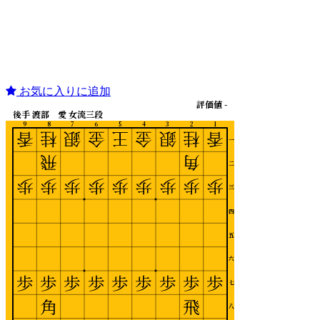
お気に入りに追加
評価値 -
後手 渡部 愛 女流三段
9
8
7
6
5
4
3
2
1
香
桂
銀
金
王
金
銀
桂
香
一
飛
角
二
歩
歩
歩
歩
歩
歩
歩
歩
歩
三
四
五
六
歩
歩
歩
歩
歩
歩
歩
歩
歩
七
角
飛
八