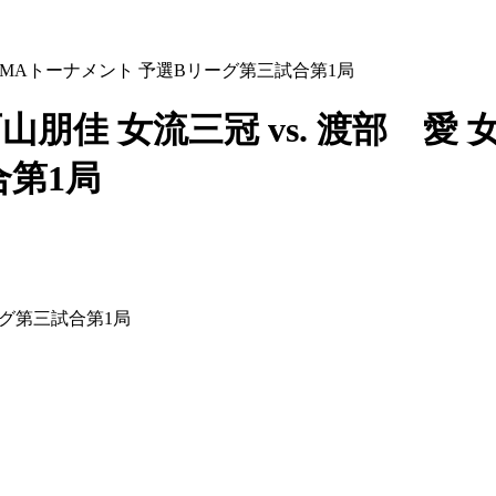
BEMAトーナメント 予選Bリーグ第三試合第1局
山朋佳 女流三冠 vs. 渡部 愛
合第1局
ーグ第三試合第1局