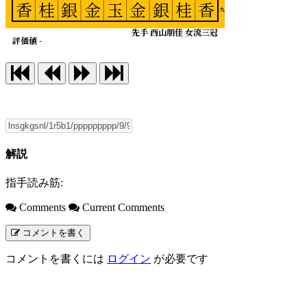
香
桂
銀
金
玉
金
銀
桂
香
九
先手 西山朋佳 女流三冠
評価値 -
解説
指手読み筋:
Comments
Current Comments
コメントを書く
コメントを書くには
ログイン
が必要です